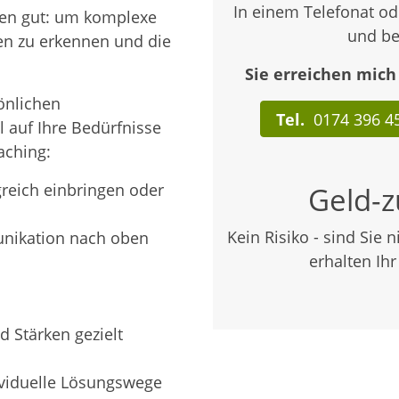
In einem Telefonat od
en gut: um komplexe
und be
ken zu erkennen und die
Sie erreichen mich
önlichen
Tel.
0174 396 4
l auf Ihre Bedürfnisse
aching:
greich einbringen oder
Geld-z
Kein Risiko - sind Sie 
unikation nach oben
erhalten Ih
d Stärken gezielt
ividuelle Lösungswege