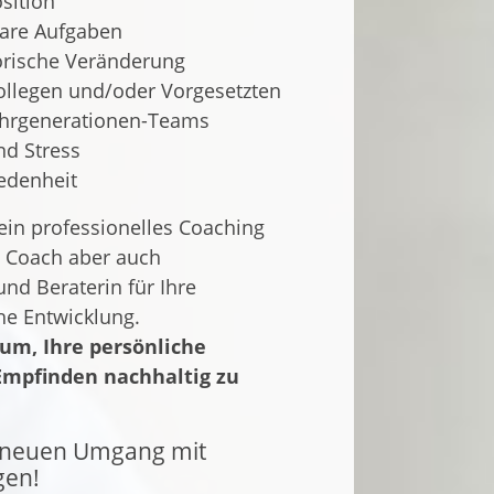
sition
lare Aufgaben
orische Veränderung
Kollegen und/oder Vorgesetzten
ehrgenerationen-Teams
nd Stress
iedenheit
ein professionelles Coaching
re Coach aber auch
und Beraterin für Ihre
che Entwicklung.
um, Ihre persönliche
 Empfinden nachhaltig zu
n neuen Umgang mit
gen!