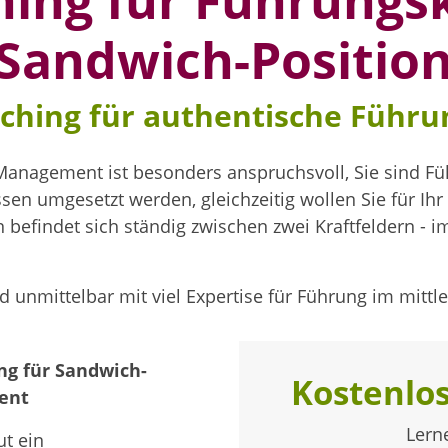
ing für Führungs
 Sandwich-Positio
aching für authentische Führu
Management ist besonders anspruchsvoll, Sie sind Fü
en umgesetzt werden, gleichzeitig wollen Sie für Ih
n befindet sich ständig zwischen zwei Kraftfeldern - 
nd unmittelbar mit viel Expertise für Führung im mit
g für Sandwich-
Kostenlos
ent
Lern
ut ein