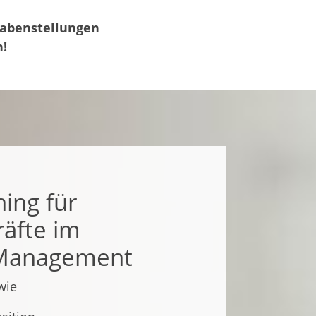
gabenstellungen
n!
hing für
äfte im
 Management
wie