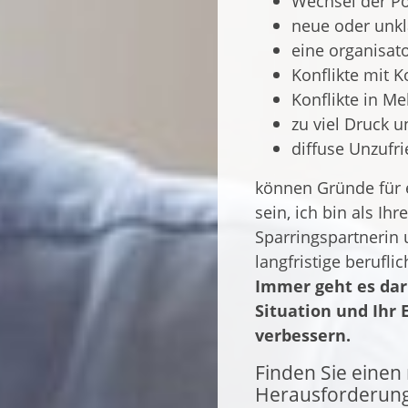
Wechsel der Po
neue oder unk
eine organisat
Konflikte mit 
Konflikte in M
zu viel Druck u
diffuse Unzufr
können Gründe für 
sein, ich bin als Ih
Sparringspartnerin 
langfristige berufli
Immer geht es dar
Situation und Ihr
verbessern.
Finden Sie eine
Herausforderun